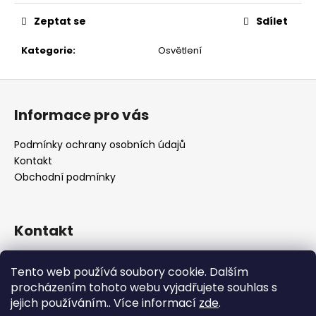
č
u
Zeptat se
Sdílet
j
e
Kategorie
:
Osvětlení
m
e
Z
á
Informace pro vás
p
a
Podmínky ochrany osobních údajů
t
Kontakt
í
Obchodní podmínky
Kontakt
retro
@
designrobot.cz
Tento web používá soubory cookie. Dalším
designrobotcz
procházením tohoto webu vyjadřujete souhlas s
jejich používáním.. Více informací
zde
.