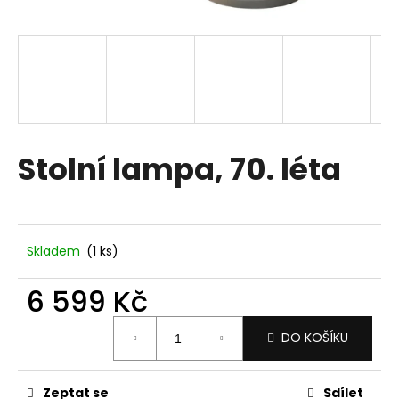
a
j
í
t
?
Stolní lampa, 70. léta
HLEDAT
Skladem
(1 ks)
D
6 599 Kč
o
p
Měrná
DO KOŠÍKU
o
cena:
r
u
Zeptat se
Sdílet