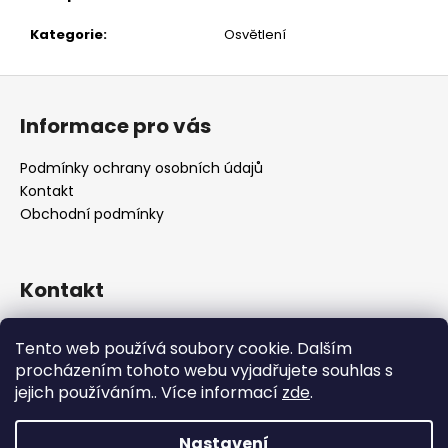
č
u
Kategorie
:
Osvětlení
j
e
Z
m
á
e
Informace pro vás
p
a
Podmínky ochrany osobních údajů
t
Kontakt
í
Obchodní podmínky
Kontakt
retro
@
designrobot.cz
Tento web používá soubory cookie. Dalším
designrobotcz
procházením tohoto webu vyjadřujete souhlas s
jejich používáním.. Více informací
zde
.
Nastavení