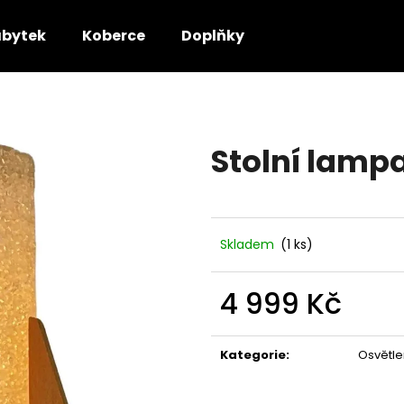
bytek
Koberce
Doplňky
Co potřebujete najít?
Stolní lampa
HLEDAT
Doporučujeme
Skladem
(1 ks)
4 999 Kč
Měrná
cena:
Kategorie
:
Osvětle