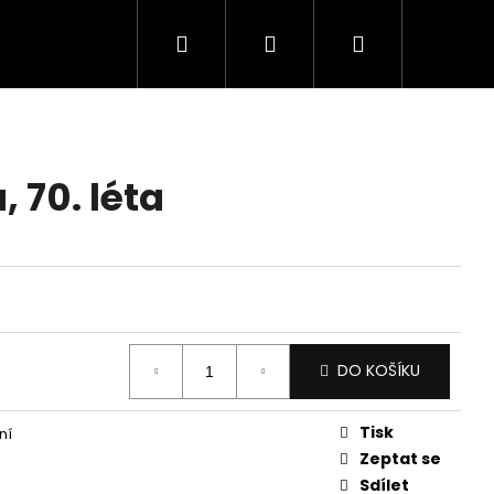
Hledat
Přihlášení
Nákupní
košík
, 70. léta
DO KOŠÍKU
Tisk
ní
Zeptat se
Sdílet