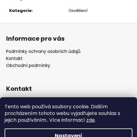
č
u
Kategorie
:
Osvětlení
j
e
Z
m
á
e
Informace pro vás
p
a
Podmínky ochrany osobních údajů
t
Kontakt
í
Obchodní podmínky
Kontakt
retro
@
designrobot.cz
Tento web používá soubory cookie. Dalším
designrobotcz
procházením tohoto webu vyjadřujete souhlas s
jejich používáním.. Více informací
zde
.
Nastavení