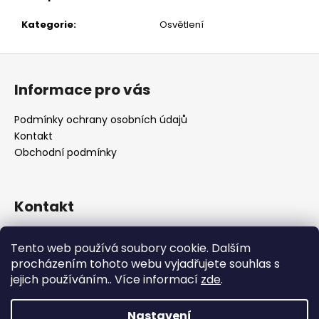
č
u
Kategorie
:
Osvětlení
j
e
Z
m
á
e
Informace pro vás
p
a
Podmínky ochrany osobních údajů
t
Kontakt
í
Obchodní podmínky
Kontakt
retro
@
designrobot.cz
Tento web používá soubory cookie. Dalším
designrobotcz
procházením tohoto webu vyjadřujete souhlas s
jejich používáním.. Více informací
zde
.
Nastavení