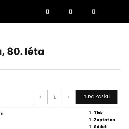
Hledat
Přihlášení
Nákupní
košík
, 80. léta
DO KOŠÍKU
Tisk
ní
Zeptat se
Sdílet