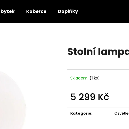
bytek
Koberce
Doplňky
Co potřebujete najít?
Stolní lampa
HLEDAT
Doporučujeme
Skladem
(1 ks)
5 299 Kč
Měrná
cena:
Kategorie
:
Osvětle