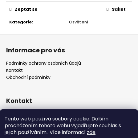
č
u
Zeptat se
Sdílet
j
e
Kategorie
:
Osvětlení
m
e
Z
á
Informace pro vás
p
a
Podmínky ochrany osobních údajů
t
Kontakt
í
Obchodní podmínky
Kontakt
retro
@
designrobot.cz
Tento web používá soubory cookie. Dalším
designrobotcz
procházením tohoto webu vyjadřujete souhlas s
jejich používáním.. Více informací
zde
.