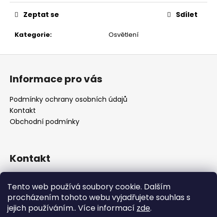
č
u
Zeptat se
Sdílet
j
e
Kategorie
:
Osvětlení
m
e
Z
á
Informace pro vás
p
a
Podmínky ochrany osobních údajů
t
Kontakt
í
Obchodní podmínky
Kontakt
retro
@
designrobot.cz
Tento web používá soubory cookie. Dalším
designrobotcz
procházením tohoto webu vyjadřujete souhlas s
jejich používáním.. Více informací
zde
.