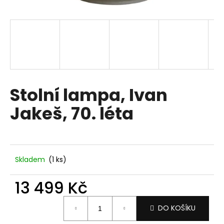
a
j
í
t
?
Stolní lampa, Ivan
Jakeš, 70. léta
HLEDAT
D
Skladem
(1 ks)
o
p
13 499 Kč
o
Měrná
r
DO KOŠÍKU
cena:
u