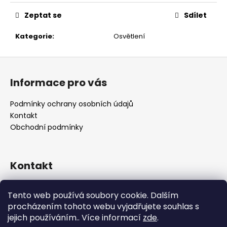
č
u
Zeptat se
Sdílet
j
e
Kategorie
:
Osvětlení
m
e
Z
á
Informace pro vás
p
a
Podmínky ochrany osobních údajů
t
Kontakt
í
Obchodní podmínky
Kontakt
retro
@
designrobot.cz
Tento web používá soubory cookie. Dalším
designrobotcz
procházením tohoto webu vyjadřujete souhlas s
jejich používáním.. Více informací
zde
.