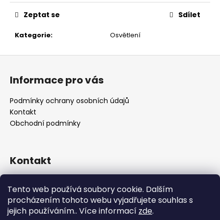
č
u
Zeptat se
Sdílet
j
e
Kategorie
:
Osvětlení
m
e
Z
á
Informace pro vás
p
a
Podmínky ochrany osobních údajů
t
Kontakt
í
Obchodní podmínky
Kontakt
retro
@
designrobot.cz
Tento web používá soubory cookie. Dalším
designrobotcz
procházením tohoto webu vyjadřujete souhlas s
jejich používáním.. Více informací
zde
.