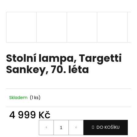
a
j
í
t
?
Stolní lampa, Targetti
Sankey, 70. léta
HLEDAT
D
Skladem
(1 ks)
o
p
4 999 Kč
o
Měrná
r
DO KOŠÍKU
cena:
u