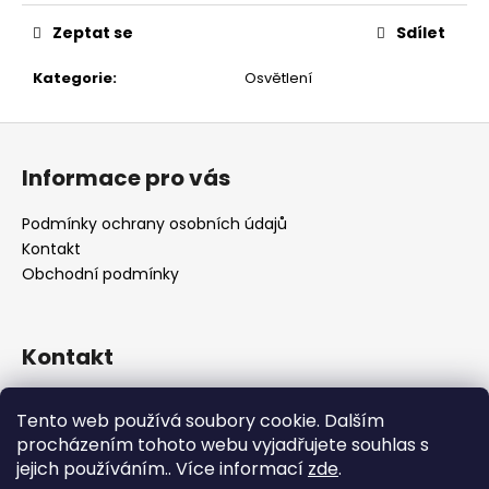
č
u
Zeptat se
Sdílet
j
e
Kategorie
:
Osvětlení
m
e
Z
á
Informace pro vás
p
a
Podmínky ochrany osobních údajů
t
Kontakt
í
Obchodní podmínky
Kontakt
retro
@
designrobot.cz
Tento web používá soubory cookie. Dalším
designrobotcz
procházením tohoto webu vyjadřujete souhlas s
jejich používáním.. Více informací
zde
.