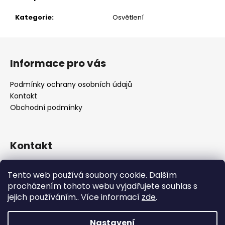
č
u
Kategorie
:
Osvětlení
j
e
Z
m
á
e
Informace pro vás
p
a
Podmínky ochrany osobních údajů
t
Kontakt
í
Obchodní podmínky
Kontakt
retro
@
designrobot.cz
Tento web používá soubory cookie. Dalším
designrobotcz
procházením tohoto webu vyjadřujete souhlas s
jejich používáním.. Více informací
zde
.
Nastavení