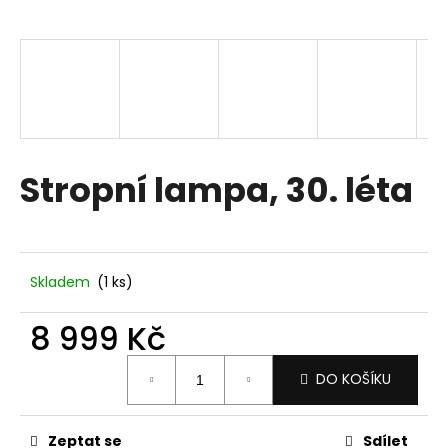
a
j
í
t
?
Stropní lampa, 30. léta
HLEDAT
Skladem
(1 ks)
D
8 999 Kč
o
p
Měrná
DO KOŠÍKU
o
cena:
r
u
Zeptat se
Sdílet