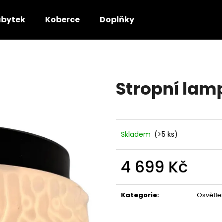
bytek
Koberce
Doplňky
Co potřebujete najít?
Stropní lamp
HLEDAT
Doporučujeme
Skladem
(>5 ks)
4 699 Kč
Měrná
cena:
Kategorie
:
Osvětle