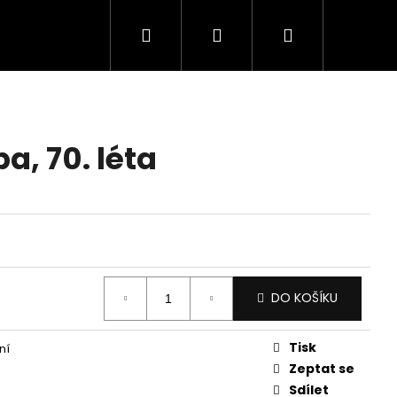
Hledat
Přihlášení
Nákupní
košík
a, 70. léta
DO KOŠÍKU
Tisk
ní
Zeptat se
Sdílet