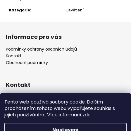
č
u
Kategorie
:
Osvětlení
j
e
Z
m
á
e
Informace pro vás
p
a
Podmínky ochrany osobních údajů
t
Kontakt
í
Obchodní podmínky
Kontakt
retro
@
designrobot.cz
Tento web používá soubory cookie. Dalším
designrobotcz
procházením tohoto webu vyjadřujete souhlas s
jejich používáním.. Více informací
zde
.
Nastavení