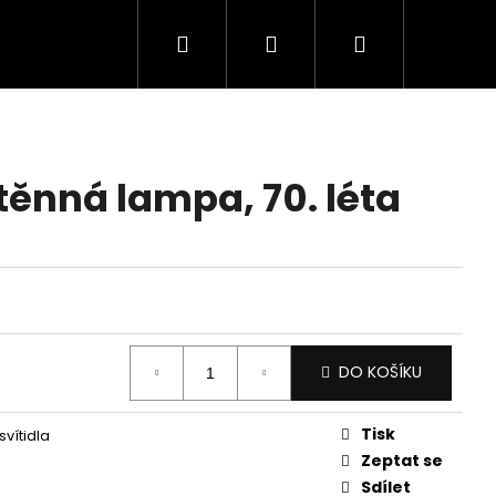
Hledat
Přihlášení
Nákupní
košík
těnná lampa, 70. léta
DO KOŠÍKU
Tisk
svítidla
Zeptat se
Sdílet