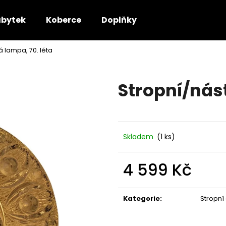
bytek
Koberce
Doplňky
 lampa, 70. léta
Co potřebujete najít?
Stropní/nás
HLEDAT
Doporučujeme
Skladem
(1 ks)
4 599 Kč
Měrná
cena:
Kategorie
:
Stropní 