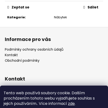
č
u
Zeptat se
Sdílet
j
e
Kategorie
:
Nábytek
m
e
Z
á
Informace pro vás
p
a
Podmínky ochrany osobních údajů
t
Kontakt
í
Obchodní podmínky
Kontakt
retro
@
designrobot.cz
Tento web používá soubory cookie. Dalším
designrobotcz
procházením tohoto webu vyjadřujete souhlas s
jejich používáním.. Více informací
zde
.