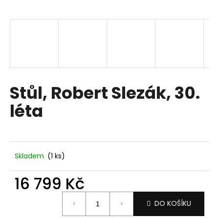
a
j
í
t
?
Stůl, Robert Slezák, 30.
léta
HLEDAT
D
Skladem
(1 ks)
o
p
16 799 Kč
o
Měrná
r
DO KOŠÍKU
cena:
u