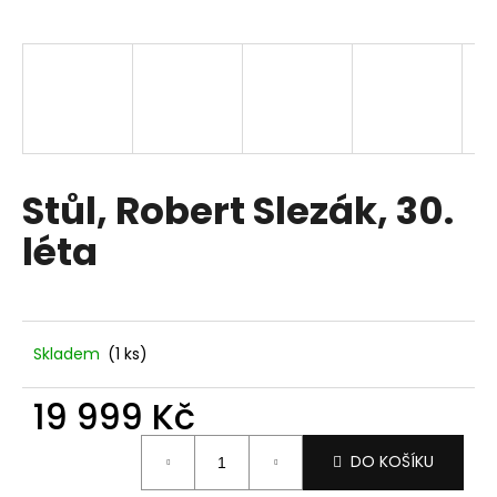
a
j
í
t
?
Stůl, Robert Slezák, 30.
léta
HLEDAT
D
Skladem
(1 ks)
o
p
19 999 Kč
o
Měrná
r
DO KOŠÍKU
cena:
u