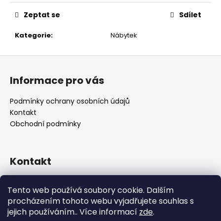
č
u
Zeptat se
Sdílet
j
e
Kategorie
:
Nábytek
m
e
Z
á
Informace pro vás
p
a
Podmínky ochrany osobních údajů
t
Kontakt
í
Obchodní podmínky
Kontakt
retro
@
designrobot.cz
Tento web používá soubory cookie. Dalším
designrobotcz
procházením tohoto webu vyjadřujete souhlas s
jejich používáním.. Více informací
zde
.