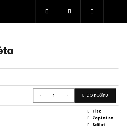
Hledat
Přihlášení
Nákupní
košík
éta
DO KOŠÍKU
Tisk
y
Zeptat se
Sdílet