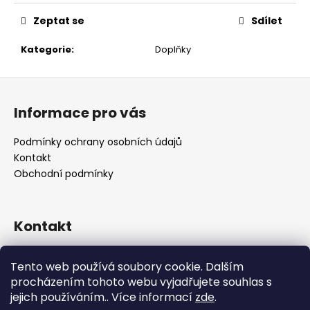
č
u
Zeptat se
Sdílet
j
e
Kategorie
:
Doplňky
m
e
Z
á
Informace pro vás
p
a
Podmínky ochrany osobních údajů
t
Kontakt
í
Obchodní podmínky
Kontakt
retro
@
designrobot.cz
Tento web používá soubory cookie. Dalším
designrobotcz
procházením tohoto webu vyjadřujete souhlas s
jejich používáním.. Více informací
zde
.