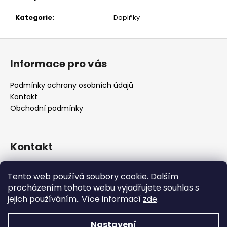
č
u
Kategorie
:
Doplňky
j
e
Z
m
á
e
Informace pro vás
p
a
Podmínky ochrany osobních údajů
t
Kontakt
í
Obchodní podmínky
Kontakt
retro
@
designrobot.cz
Tento web používá soubory cookie. Dalším
designrobotcz
procházením tohoto webu vyjadřujete souhlas s
jejich používáním.. Více informací
zde
.
Nastavení