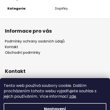
č
u
Kategorie
:
Doplňky
j
e
Z
m
á
e
Informace pro vás
p
a
Podmínky ochrany osobních údajů
t
Kontakt
í
Obchodní podmínky
Kontakt
retro
@
designrobot.cz
Tento web používá soubory cookie. Dalším
designrobotcz
procházením tohoto webu vyjadřujete souhlas s
jejich používáním.. Více informací
zde
.
Nastavení