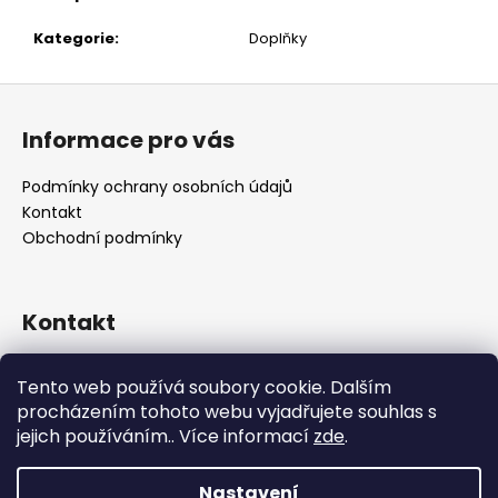
č
u
Kategorie
:
Doplňky
j
e
Z
m
á
e
Informace pro vás
p
a
Podmínky ochrany osobních údajů
t
Kontakt
í
Obchodní podmínky
Kontakt
retro
@
designrobot.cz
Tento web používá soubory cookie. Dalším
designrobotcz
procházením tohoto webu vyjadřujete souhlas s
jejich používáním.. Více informací
zde
.
Nastavení