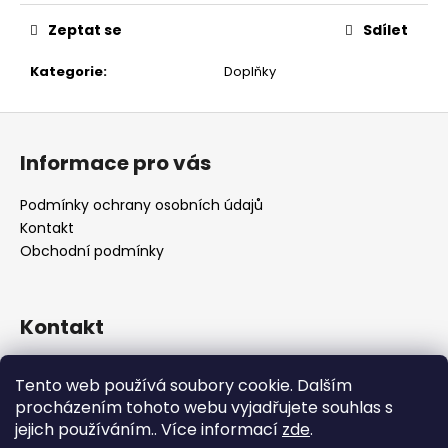
č
u
Zeptat se
Sdílet
j
e
Kategorie
:
Doplňky
m
e
Z
á
Informace pro vás
p
a
Podmínky ochrany osobních údajů
t
Kontakt
í
Obchodní podmínky
Kontakt
retro
@
designrobot.cz
Tento web používá soubory cookie. Dalším
designrobotcz
procházením tohoto webu vyjadřujete souhlas s
jejich používáním.. Více informací
zde
.