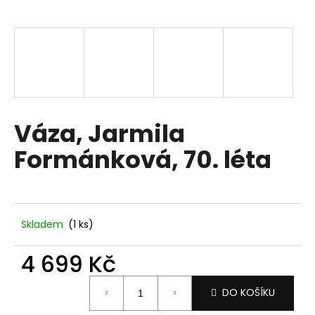
a
j
í
t
?
Váza, Jarmila
Formánková, 70. léta
HLEDAT
D
Skladem
(1 ks)
o
p
4 699 Kč
o
Měrná
r
DO KOŠÍKU
cena:
u