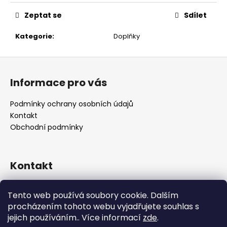
č
u
Zeptat se
Sdílet
j
e
Kategorie
:
Doplňky
m
e
Z
á
Informace pro vás
p
a
Podmínky ochrany osobních údajů
t
Kontakt
í
Obchodní podmínky
Kontakt
retro
@
designrobot.cz
Tento web používá soubory cookie. Dalším
designrobotcz
procházením tohoto webu vyjadřujete souhlas s
jejich používáním.. Více informací
zde
.