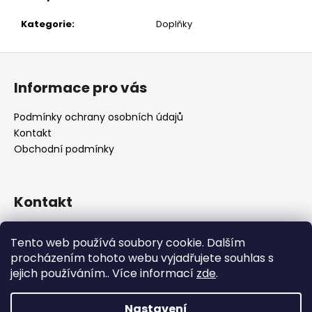
č
u
Kategorie
:
Doplňky
j
e
Z
m
á
e
Informace pro vás
p
a
Podmínky ochrany osobních údajů
t
Kontakt
í
Obchodní podmínky
Kontakt
retro
@
designrobot.cz
Tento web používá soubory cookie. Dalším
designrobotcz
procházením tohoto webu vyjadřujete souhlas s
jejich používáním.. Více informací
zde
.
Nastavení