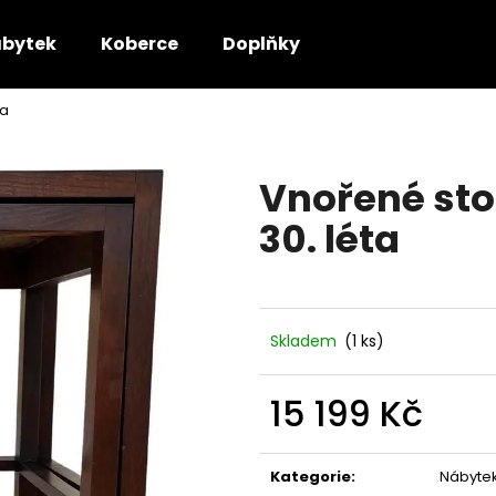
bytek
Koberce
Doplňky
ta
Co potřebujete najít?
Vnořené stol
HLEDAT
30. léta
Doporučujeme
Skladem
(1 ks)
15 199 Kč
Měrná
cena:
Kategorie
:
Nábyte