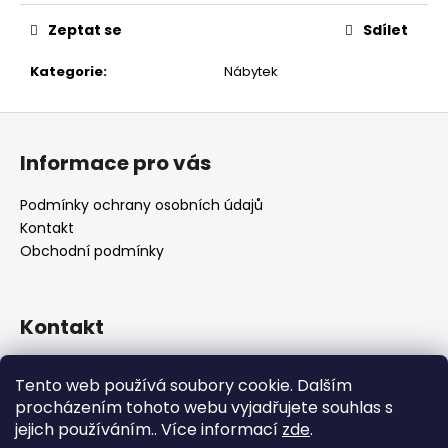
č
u
Zeptat se
Sdílet
j
e
Kategorie
:
Nábytek
m
e
Z
á
Informace pro vás
p
a
Podmínky ochrany osobních údajů
t
Kontakt
í
Obchodní podmínky
Kontakt
retro
@
designrobot.cz
Tento web používá soubory cookie. Dalším
designrobotcz
procházením tohoto webu vyjadřujete souhlas s
jejich používáním.. Více informací
zde
.