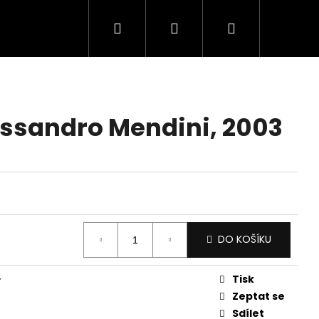
Hledat
Přihlášení
Nákupní
košík
essandro Mendini, 2003
DO KOŠÍKU
Tisk
y
Zeptat se
Sdílet