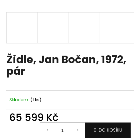
a
j
í
t
?
Židle, Jan Bočan, 1972,
pár
HLEDAT
D
Skladem
(1 ks)
o
p
65 599 Kč
o
Měrná
r
DO KOŠÍKU
cena:
u