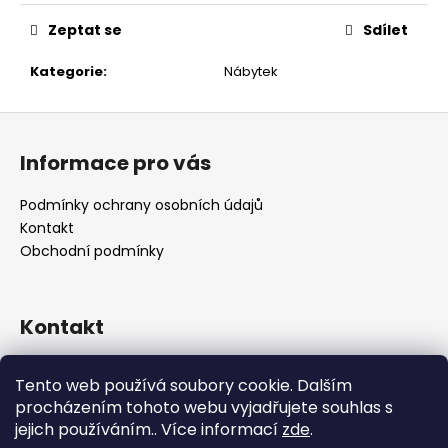
č
u
Zeptat se
Sdílet
j
e
Kategorie
:
Nábytek
m
e
Z
á
Informace pro vás
p
a
Podmínky ochrany osobních údajů
t
Kontakt
í
Obchodní podmínky
Kontakt
retro
@
designrobot.cz
Tento web používá soubory cookie. Dalším
designrobotcz
procházením tohoto webu vyjadřujete souhlas s
jejich používáním.. Více informací
zde
.