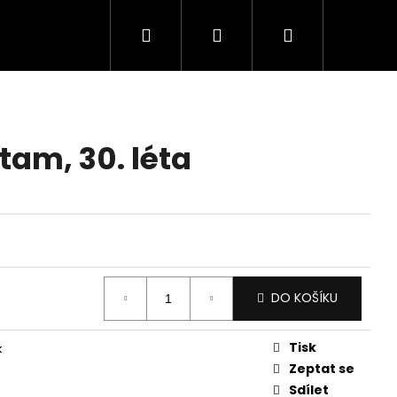
Hledat
Přihlášení
Nákupní
košík
Stam, 30. léta
DO KOŠÍKU
Tisk
k
Zeptat se
Sdílet