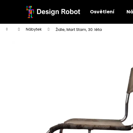
K
Přejít
na
o
Osvětlení
Ná
obsah
Zpět
Zpět
š
do
do
í
Domů
Nábytek
Židle, Mart Stam, 30. léta
k
obchodu
obchodu