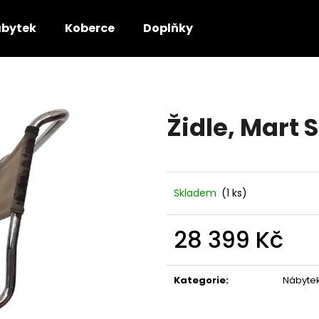
bytek
Koberce
Doplňky
Co potřebujete najít?
Židle, Mart 
HLEDAT
Doporučujeme
Skladem
(1 ks)
28 399 Kč
Měrná
cena:
Kategorie
:
Nábyte