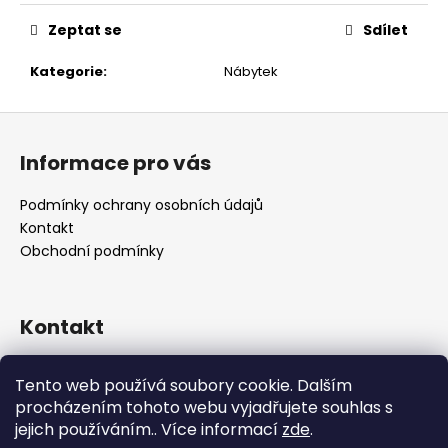
č
u
Zeptat se
Sdílet
j
e
Kategorie
:
Nábytek
m
e
Z
á
Informace pro vás
p
a
Podmínky ochrany osobních údajů
t
Kontakt
í
Obchodní podmínky
Kontakt
retro
@
designrobot.cz
Tento web používá soubory cookie. Dalším
designrobotcz
procházením tohoto webu vyjadřujete souhlas s
jejich používáním.. Více informací
zde
.