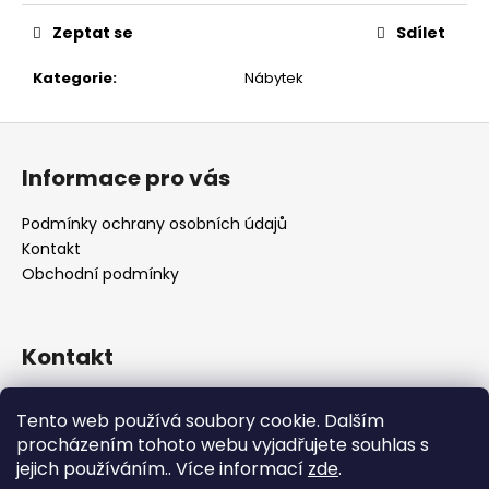
č
u
Zeptat se
Sdílet
j
e
Kategorie
:
Nábytek
m
e
Z
á
Informace pro vás
p
a
Podmínky ochrany osobních údajů
t
Kontakt
í
Obchodní podmínky
Kontakt
retro
@
designrobot.cz
Tento web používá soubory cookie. Dalším
designrobotcz
procházením tohoto webu vyjadřujete souhlas s
jejich používáním.. Více informací
zde
.