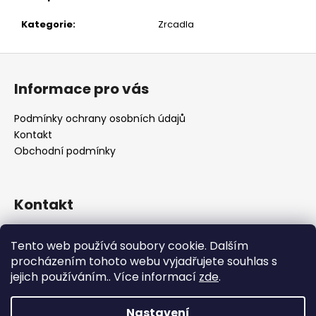
č
u
Kategorie
:
Zrcadla
j
e
Z
m
á
e
Informace pro vás
p
a
Podmínky ochrany osobních údajů
t
Kontakt
í
Obchodní podmínky
Kontakt
retro
@
designrobot.cz
Tento web používá soubory cookie. Dalším
designrobotcz
procházením tohoto webu vyjadřujete souhlas s
jejich používáním.. Více informací
zde
.
Nastavení