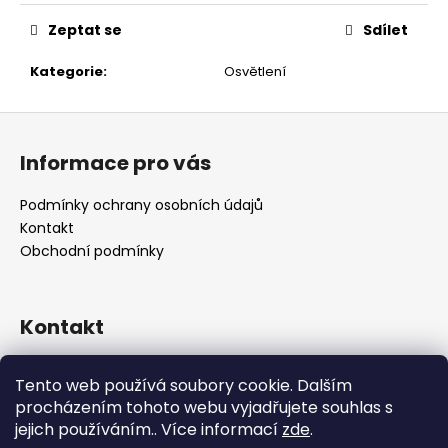
č
u
Zeptat se
Sdílet
j
e
Kategorie
:
Osvětlení
m
e
Z
á
Informace pro vás
p
a
Podmínky ochrany osobních údajů
t
Kontakt
í
Obchodní podmínky
Kontakt
retro
@
designrobot.cz
Tento web používá soubory cookie. Dalším
designrobotcz
procházením tohoto webu vyjadřujete souhlas s
jejich používáním.. Více informací
zde
.