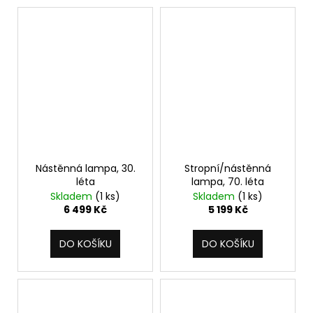
č
u
j
e
m
e
Nástěnná lampa, 30.
Stropní/nástěnná
léta
lampa, 70. léta
Skladem
(1 ks)
Skladem
(1 ks)
6 499 Kč
5 199 Kč
DO KOŠÍKU
DO KOŠÍKU