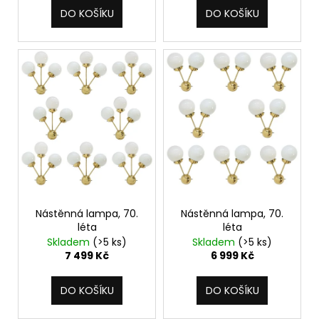
DO KOŠÍKU
DO KOŠÍKU
a
j
í
t
?
HLEDAT
Nástěnná lampa, 70.
Nástěnná lampa, 70.
D
léta
léta
o
Skladem
(>5 ks)
Skladem
(>5 ks)
7 499 Kč
6 999 Kč
p
o
r
DO KOŠÍKU
DO KOŠÍKU
u