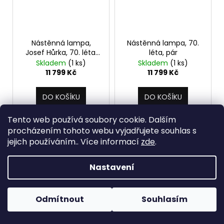
Nástěnná lampa,
Nástěnná lampa, 70.
Josef Hůrka, 70. léta,
léta, pár
pár
Skladem
(1 ks)
Skladem
(1 ks)
11 799 Kč
11 799 Kč
DO KOŠÍKU
DO KOŠÍKU
Tento web používá soubory cookie. Dalším
procházením tohoto webu vyjadřujete souhlas s
jejich používáním.. Více informací
zde
.
Nastavení
Odmítnout
Souhlasím