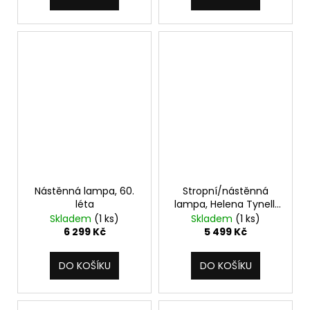
Nástěnná lampa, 60.
Stropní/nástěnná
léta
lampa, Helena Tynell,
70. léta
Skladem
(1 ks)
Skladem
(1 ks)
6 299 Kč
5 499 Kč
DO KOŠÍKU
DO KOŠÍKU