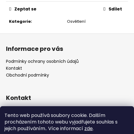
č
u
Zeptat se
Sdílet
j
e
Kategorie
:
Osvětlení
m
e
Z
á
Informace pro vás
p
a
Podmínky ochrany osobních údajů
t
Kontakt
í
Obchodní podmínky
Kontakt
retro
@
designrobot.cz
Tento web používá soubory cookie. Dalším
designrobotcz
procházením tohoto webu vyjadřujete souhlas s
jejich používáním.. Více informací
zde
.