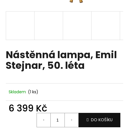
a
j
í
t
?
Nástěnná lampa, Emil
Stejnar, 50. léta
HLEDAT
D
Skladem
(1 ks)
o
p
6 399 Kč
o
Měrná
r
DO KOŠÍKU
cena:
u