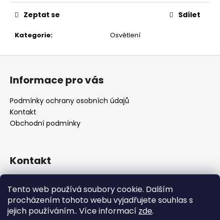
č
u
Zeptat se
Sdílet
j
e
Kategorie
:
Osvětlení
m
e
Z
á
Informace pro vás
p
a
Podmínky ochrany osobních údajů
t
Kontakt
í
Obchodní podmínky
Kontakt
retro
@
designrobot.cz
Tento web používá soubory cookie. Dalším
designrobotcz
procházením tohoto webu vyjadřujete souhlas s
jejich používáním.. Více informací
zde
.