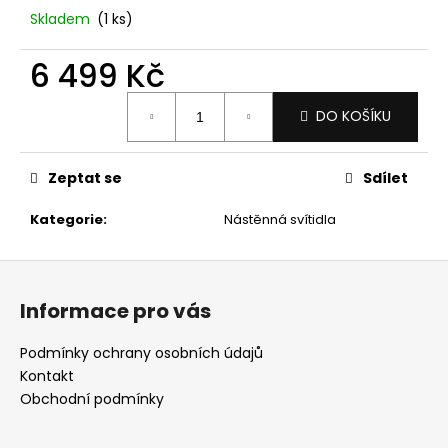
č
Skladem
(1 ks)
u
j
6 499 Kč
e
m
Měrná
e
DO KOŠÍKU
cena:
Zeptat se
Sdílet
Kategorie
:
Nástěnná svítidla
Z
á
Informace pro vás
p
a
Podmínky ochrany osobních údajů
t
Kontakt
í
Obchodní podmínky