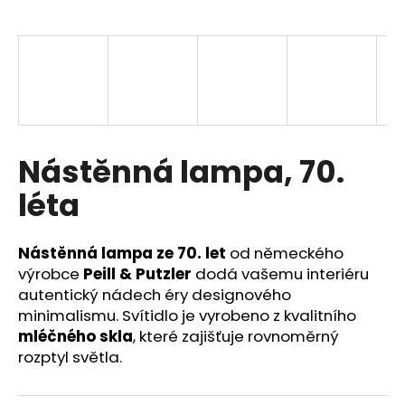
a
j
í
t
?
Nástěnná lampa, 70.
léta
HLEDAT
Nástěnná lampa ze 70. let
od německého
výrobce
Peill & Putzler
dodá vašemu interiéru
D
autentický nádech éry designového
o
minimalismu. Svítidlo je vyrobeno z kvalitního
p
mléčného skla
, které zajišťuje rovnoměrný
o
rozptyl světla.
r
u