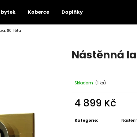
bytek
Koberce
Doplňky
a, 60. léta
Co potřebujete najít?
Nástěnná la
HLEDAT
Doporučujeme
Skladem
(1 ks)
4 899 Kč
Měrná
cena:
Kategorie
:
Nástěnn