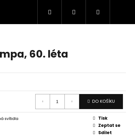
Hledat
Přihlášení
Nákupní
košík
mpa, 60. léta
DO KOŠÍKU
Tisk
á svítidla
Zeptat se
Sdílet