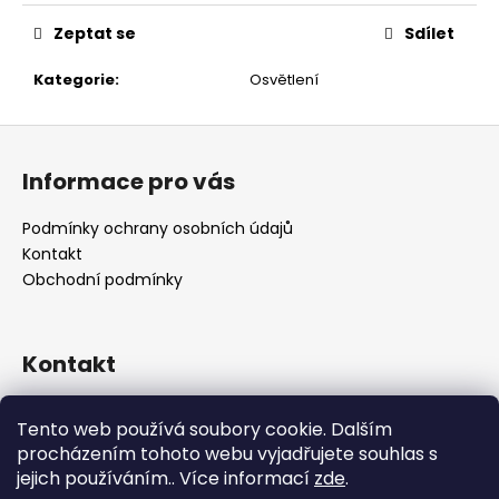
č
u
Zeptat se
Sdílet
j
e
Kategorie
:
Osvětlení
m
e
Z
á
Informace pro vás
p
a
Podmínky ochrany osobních údajů
t
Kontakt
í
Obchodní podmínky
Kontakt
retro
@
designrobot.cz
Tento web používá soubory cookie. Dalším
designrobotcz
procházením tohoto webu vyjadřujete souhlas s
jejich používáním.. Více informací
zde
.