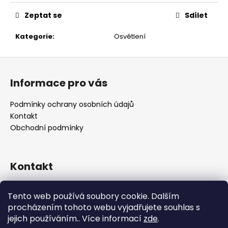
č
u
Zeptat se
Sdílet
j
e
Kategorie
:
Osvětlení
m
e
Z
á
Informace pro vás
p
a
Podmínky ochrany osobních údajů
t
Kontakt
í
Obchodní podmínky
Kontakt
retro
@
designrobot.cz
Tento web používá soubory cookie. Dalším
designrobotcz
procházením tohoto webu vyjadřujete souhlas s
jejich používáním.. Více informací
zde
.