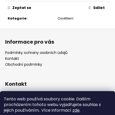
č
u
Zeptat se
Sdílet
j
e
Kategorie
:
Osvětlení
m
e
Z
á
Informace pro vás
p
a
Podmínky ochrany osobních údajů
t
Kontakt
í
Obchodní podmínky
Kontakt
retro
@
designrobot.cz
Tento web používá soubory cookie. Dalším
designrobotcz
procházením tohoto webu vyjadřujete souhlas s
jejich používáním.. Více informací
zde
.