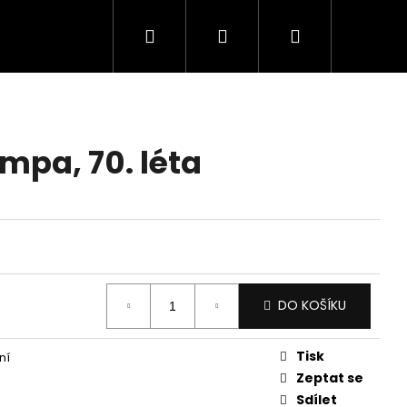
Hledat
Přihlášení
Nákupní
košík
mpa, 70. léta
DO KOŠÍKU
Tisk
ní
Zeptat se
Sdílet