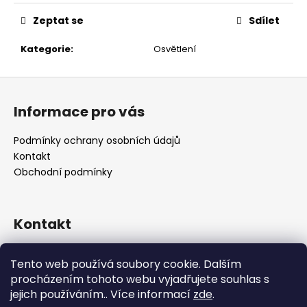
č
u
Zeptat se
Sdílet
j
e
Kategorie
:
Osvětlení
m
e
Z
á
Informace pro vás
p
a
Podmínky ochrany osobních údajů
t
Kontakt
í
Obchodní podmínky
Kontakt
retro
@
designrobot.cz
Tento web používá soubory cookie. Dalším
designrobotcz
procházením tohoto webu vyjadřujete souhlas s
jejich používáním.. Více informací
zde
.