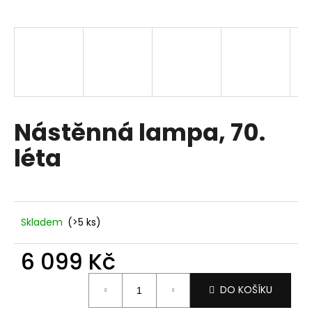
a
j
í
t
?
Nástěnná lampa, 70.
léta
HLEDAT
D
Skladem
(>5 ks)
o
p
6 099 Kč
o
Měrná
r
DO KOŠÍKU
cena:
u