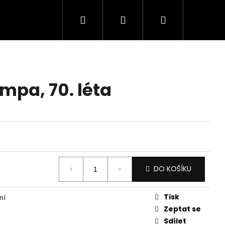
Hledat
Přihlášení
Nákupní
košík
mpa, 70. léta
DO KOŠÍKU
Tisk
ní
Zeptat se
Sdílet