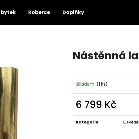
bytek
Koberce
Doplňky
Co potřebujete najít?
Nástěnná la
HLEDAT
Doporučujeme
Skladem
(1 ks)
6 799 Kč
Měrná
cena:
Kategorie
:
Osvětle