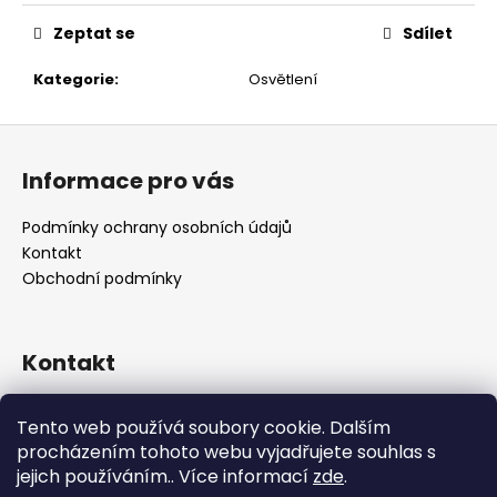
č
u
Zeptat se
Sdílet
j
e
Kategorie
:
Osvětlení
m
e
Z
á
Informace pro vás
p
a
Podmínky ochrany osobních údajů
t
Kontakt
í
Obchodní podmínky
Kontakt
retro
@
designrobot.cz
Tento web používá soubory cookie. Dalším
designrobotcz
procházením tohoto webu vyjadřujete souhlas s
jejich používáním.. Více informací
zde
.