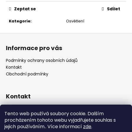
č
u
Zeptat se
Sdílet
j
e
Kategorie
:
Osvětlení
m
e
Z
á
Informace pro vás
p
a
Podmínky ochrany osobních údajů
t
Kontakt
í
Obchodní podmínky
Kontakt
retro
@
designrobot.cz
Tento web používá soubory cookie. Dalším
designrobotcz
procházením tohoto webu vyjadřujete souhlas s
jejich používáním.. Více informací
zde
.