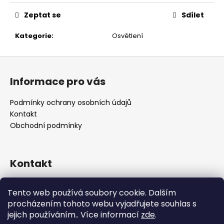
č
u
Zeptat se
Sdílet
j
e
Kategorie
:
Osvětlení
m
e
Z
á
Informace pro vás
p
a
Podmínky ochrany osobních údajů
t
Kontakt
í
Obchodní podmínky
Kontakt
retro
@
designrobot.cz
Tento web používá soubory cookie. Dalším
designrobotcz
procházením tohoto webu vyjadřujete souhlas s
jejich používáním.. Více informací
zde
.