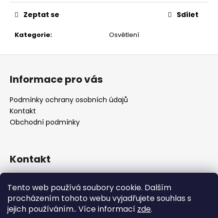
č
u
Zeptat se
Sdílet
j
e
Kategorie
:
Osvětlení
m
e
Z
á
Informace pro vás
p
a
Podmínky ochrany osobních údajů
t
Kontakt
í
Obchodní podmínky
Kontakt
retro
@
designrobot.cz
Tento web používá soubory cookie. Dalším
designrobotcz
procházením tohoto webu vyjadřujete souhlas s
jejich používáním.. Více informací
zde
.