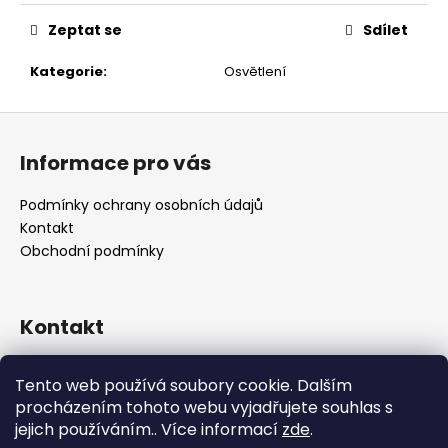
č
u
Zeptat se
Sdílet
j
e
Kategorie
:
Osvětlení
m
e
Z
á
Informace pro vás
p
a
Podmínky ochrany osobních údajů
t
Kontakt
í
Obchodní podmínky
Kontakt
retro
@
designrobot.cz
Tento web používá soubory cookie. Dalším
designrobotcz
procházením tohoto webu vyjadřujete souhlas s
jejich používáním.. Více informací
zde
.